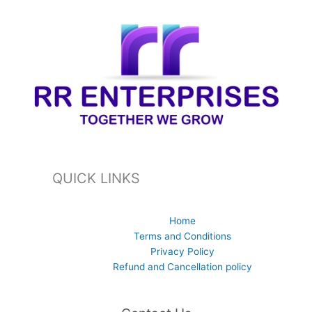
QUICK LINKS
Home
Terms and Conditions
Privacy Policy
Refund and Cancellation policy