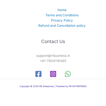
Home
Terms and Conditions
Privacy Policy
Refund and Cancellation policy
Contact Us
support@rrbusiness.in
+91-7904116465
Copyright © 2026 RR Enterprises | Powered by RR ENTERPRISES