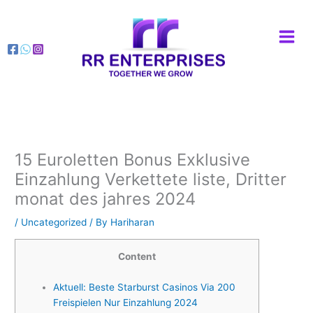
Skip
to
content
15 Euroletten Bonus Exklusive
Einzahlung Verkettete liste, Dritter
monat des jahres 2024
/
Uncategorized
/ By
Hariharan
Content
Aktuell: Beste Starburst Casinos Via 200
Freispielen Nur Einzahlung 2024