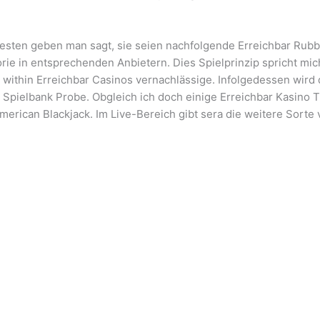
besten geben man sagt, sie seien nachfolgende Erreichbar Rubb
rie in entsprechenden Anbietern. Dies Spielprinzip spricht m
e within Erreichbar Casinos vernachlässige. Infolgedessen wir
n Spielbank Probe. Obgleich ich doch einige Erreichbar Kasino 
American Blackjack. Im Live-Bereich gibt sera die weitere Sorte