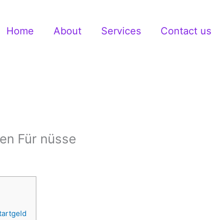
Home
About
Services
Contact us
en Für nüsse
tartgeld