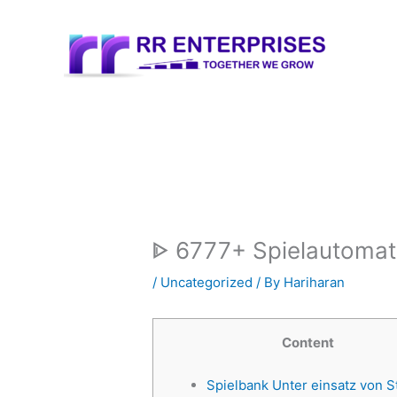
Skip
to
content
ᐈ 6777+ Spielautomat
/
Uncategorized
/ By
Hariharan
Content
Spielbank Unter einsatz von S