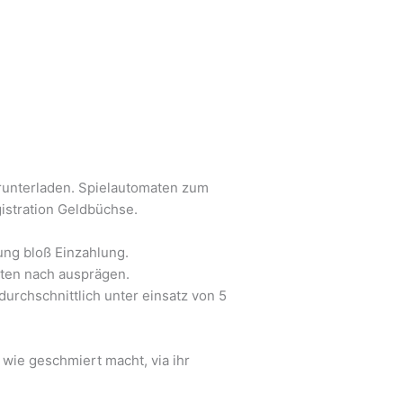
erunterladen. Spielautomaten zum
stration Geldbüchse.
ung bloß Einzahlung.
aten nach ausprägen.
durchschnittlich unter einsatz von 5
 wie geschmiert macht, via ihr