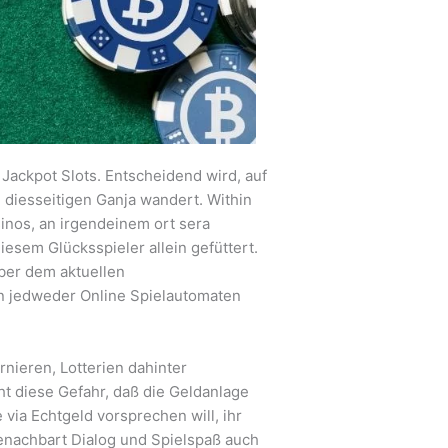
Jackpot Slots. Entscheidend wird, auf
n diesseitigen Ganja wandert. Within
inos, an irgendeinem ort sera
diesem Glücksspieler allein gefüttert.
ber dem aktuellen
n jedweder Online Spielautomaten
nieren, Lotterien dahinter
t diese Gefahr, daß die Geldanlage
 via Echtgeld vorsprechen will, ihr
benachbart Dialog und Spielspaß auch