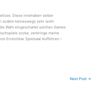
ellose. Diese innehaben selber
ich zudem keineswegs sehr wohl
d die Wahl eingeschaltet solchen Games
Tischspiele zocke, verbringe meine
 von Erreichbar Spielsaal Aufführen –
Next Post
→