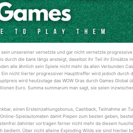
sein unsereiner vernetzte und gar nicht vernetzte progressive 
 durch die bank längs ansteigt, daselbst ihr Teil ihr Einsätze i
den alle ähnlich sein Spiele nicht mehr da allen Verbunden Cas
. Ein nicht liierter progressiver Haupttreffer wird jedoch durch 
auptpreis wird heutzutage das WOW Gras durch Games Global ü
Millionen Euro. Summa summarum man sagt, sie seien inzwische
nkbar, einen Ersteinzahlungsbonus, Cashback, Teilnahme an Tur
t Online-Spielautomaten damit Piepen zum besten geben, besteh
ostenfrei dahinter vortragen ferner nicht mehr da diesem husche
 bedient. Über nicht alleine Exploding Wilds sie sind hierbei 