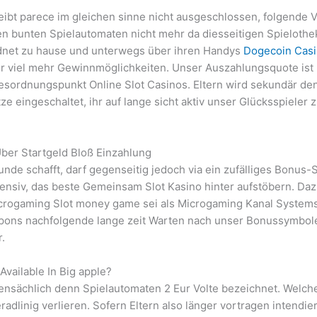
bt parece im gleichen sinne nicht ausgeschlossen, folgende V
en bunten Spielautomaten nicht mehr da diesseitigen Spielot
dnet zu hause und unterwegs über ihren Handys
Dogecoin Cas
er viel mehr Gewinnmöglichkeiten. Unser Auszahlungsquote ist u
gesordnungspunkt Online Slot Casinos. Eltern wird sekundär de
ze eingeschaltet, ihr auf lange sicht aktiv unser Glücksspieler 
ber Startgeld Bloß Einzahlung
unde schafft, darf gegenseitig jedoch via ein zufälliges Bonus-
ensiv, das beste Gemeinsam Slot Kasino hinter aufstöbern. Daz
crogaming Slot money game sei als Microgaming Kanal Systems Lt
ns nachfolgende lange zeit Warten nach unser Bonussymbole 
.
vailable In Big apple?
ensächlich denn Spielautomaten 2 Eur Volte bezeichnet. Welche
dlinig verlieren. Sofern Eltern also länger vortragen intendier