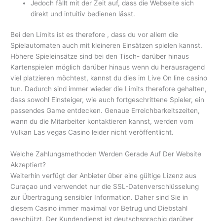
Jedoch fällt mit der Zeit auf, dass die Webseite sich
direkt und intuitiv bedienen lässt.
Bei den Limits ist es therefore , dass du vor allem die
Spielautomaten auch mit kleineren Einsätzen spielen kannst.
Höhere Spieleinsätze sind bei den Tisch- darüber hinaus
Kartenspielen möglich darüber hinaus wenn du herausragend
viel platzieren möchtest, kannst du dies im Live On line casino
tun. Dadurch sind immer wieder die Limits therefore gehalten,
dass sowohl Einsteiger, wie auch fortgeschrittene Spieler, ein
passendes Game entdecken. Genaue Erreichbarkeitszeiten,
wann du die Mitarbeiter kontaktieren kannst, werden vom
Vulkan Las vegas Casino leider nicht veröffentlicht.
Welche Zahlungsmethoden Werden Gerade Auf Der Website
Akzeptiert?
Weiterhin verfügt der Anbieter über eine gültige Lizenz aus
Curaçao und verwendet nur die SSL-Datenverschlüsselung
zur Übertragung sensibler Information. Daher sind Sie in
diesem Casino immer maximal vor Betrug und Diebstahl
geschützt. Der Kundendienst ist deutschsprachig darüber