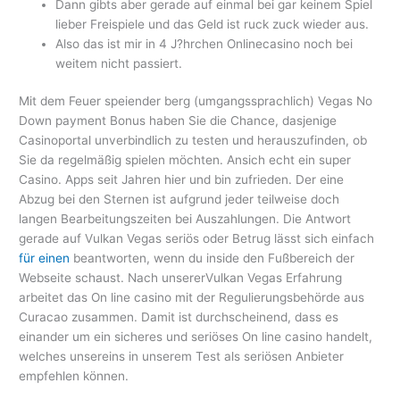
Dann gibts aber gerade auf einmal bei gar keinem Spiel
lieber Freispiele und das Geld ist ruck zuck wieder aus.
Also das ist mir in 4 J?hrchen Onlinecasino noch bei
weitem nicht passiert.
Mit dem Feuer speiender berg (umgangssprachlich) Vegas No
Down payment Bonus haben Sie die Chance, dasjenige
Casinoportal unverbindlich zu testen und herauszufinden, ob
Sie da regelmäßig spielen möchten. Ansich echt ein super
Casino. Apps seit Jahren hier und bin zufrieden. Der eine
Abzug bei den Sternen ist aufgrund jeder teilweise doch
langen Bearbeitungszeiten bei Auszahlungen. Die Antwort
gerade auf Vulkan Vegas seriös oder Betrug lässt sich einfach
für einen
beantworten, wenn du inside den Fußbereich der
Webseite schaust. Nach unsererVulkan Vegas Erfahrung
arbeitet das On line casino mit der Regulierungsbehörde aus
Curacao zusammen. Damit ist durchscheinend, dass es
einander um ein sicheres und seriöses On line casino handelt,
welches unsereins in unserem Test als seriösen Anbieter
empfehlen können.