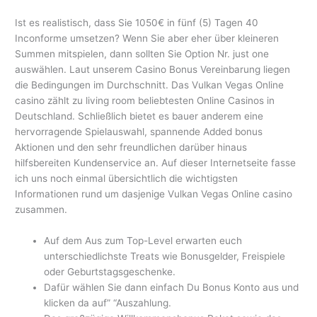
Ist es realistisch, dass Sie 1050€ in fünf (5) Tagen 40
Inconforme umsetzen? Wenn Sie aber eher über kleineren
Summen mitspielen, dann sollten Sie Option Nr. just one
auswählen. Laut unserem Casino Bonus Vereinbarung liegen
die Bedingungen im Durchschnitt. Das Vulkan Vegas Online
casino zählt zu living room beliebtesten Online Casinos in
Deutschland. Schließlich bietet es bauer anderem eine
hervorragende Spielauswahl, spannende Added bonus
Aktionen und den sehr freundlichen darüber hinaus
hilfsbereiten Kundenservice an. Auf dieser Internetseite fasse
ich uns noch einmal übersichtlich die wichtigsten
Informationen rund um dasjenige Vulkan Vegas Online casino
zusammen.
Auf dem Aus zum Top-Level erwarten euch
unterschiedlichste Treats wie Bonusgelder, Freispiele
oder Geburtstagsgeschenke.
Dafür wählen Sie dann einfach Du Bonus Konto aus und
klicken da auf” “Auszahlung.