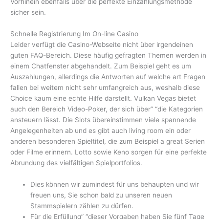
Vorhinein ebenfalls über die perfekte Einzahlungsmethode
sicher sein.
Schnelle Registrierung Im On-line Casino
Leider verfügt die Casino-Webseite nicht über irgendeinen
guten FAQ-Bereich. Diese häufig gefragten Themen werden in
einem Chatfenster abgehandelt. Zum Beispiel geht es um
Auszahlungen, allerdings die Antworten auf welche art Fragen
fallen bei weitem nicht sehr umfangreich aus, weshalb diese
Choice kaum eine echte Hilfe darstellt. Vulkan Vegas bietet
auch den Bereich Video-Poker, der sich über” “die Kategorien
ansteuern lässt. Die Slots übereinstimmen viele spannende
Angelegenheiten ab und es gibt auch living room ein oder
anderen besonderen Spieltitel, die zum Beispiel a great Serien
oder Filme erinnern. Lotto sowie Keno sorgen für eine perfekte
Abrundung des vielfältigen Spielportfolios.
Dies können wir zumindest für uns behaupten und wir
freuen uns, Sie schon bald zu unseren neuen
Stammspielern zählen zu dürfen.
Für die Erfüllung” “dieser Vorgaben haben Sie fünf Tage