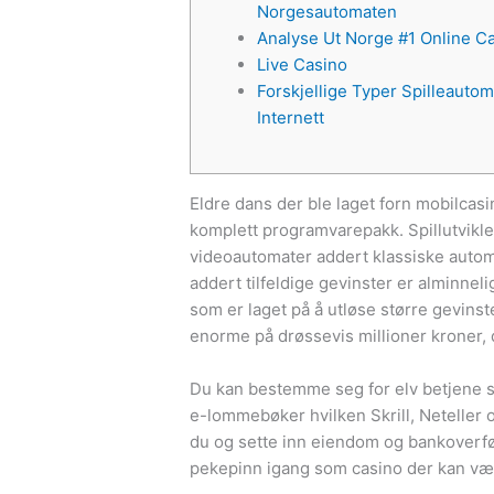
Norgesautomaten
Analyse Ut Norge #1 Online C
Live Casino
Forskjellige Typer Spilleautom
Internett
Eldre dans der ble laget forn mobilcas
komplett programvarepakk. Spillutvikl
videoautomater addert klassiske auto
addert tilfeldige gevinster er alminneli
som er laget på å utløse større gevinst
enorme på drøssevis millioner kroner, 
Du kan bestemme seg for elv betjene s
e-lommebøker hvilken Skrill, Neteller 
du og sette inn eiendom og bankoverføri
pekepinn igang som casino der kan vær