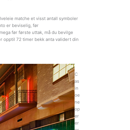
elveleie matche et visst antall symboler
to er beviselig, før
mega før første uttak, må du bevilge
 opptil 72 timer bekk anta validert din
C
as
in
oe
ne
op
er
er
er