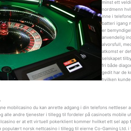
minst ett veld
nordmenn hvilk
inne i telefonen
batteri igang 
er bemyndigel
anvendelig in
alvorsfull, med
atkomst er de
selskapet tilby
fri både diago
gedit har de k
hvilken kunde s
o
gne mobilcasino du kan anrette adgang i din telefons nettleser al
g alle andre tjenester i tillegg til fordeler på casinoets mobile
bilcasino er at ett virtuell pokerklient kommer hvilket ett sel app t
pulært norsk nettcasino i tillegg til eierne Co-Gaming Ltd. i ti