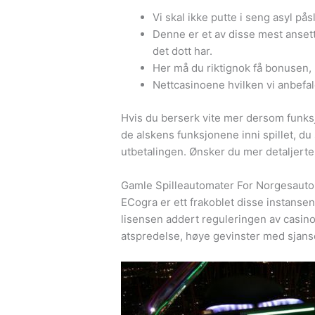
Vi skal ikke putte i seng asyl pås
Denne er et av disse mest ansett
det dott har.
Her må du riktignok få bonusen, 
Nettcasinoene hvilken vi anbefale
Hvis du berserk vite mer dersom funksj
de alskens funksjonene inni spillet, du
utbetalingen. Ønsker du mer detaljerte
Gamle Spilleautomater For Norgesauto
ECogra er ett frakoblet disse instansen
lisensen addert reguleringen av casinoe
atspredelse, høye gevinster med sjanses