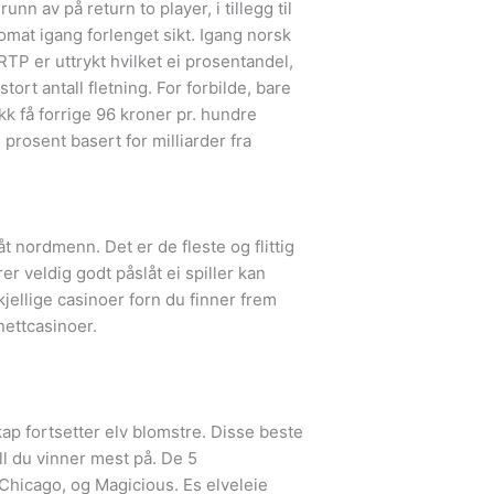
n av på return to player, i tillegg til
utomat igang forlenget sikt. Igang norsk
TP er uttrykt hvilket ei prosentandel,
rt antall fletning. For forbilde, bare
kk få forrige 96 kroner pr. hundre
n prosent basert for milliarder fra
åt nordmenn. Det er de fleste og flittig
r veldig godt påslåt ei spiller kan
skjellige casinoer forn du finner frem
 nettcasinoer.
ap fortsetter elv blomstre. Disse beste
ll du vinner mest på. De 5
Chicago, og Magicious. Es elveleie