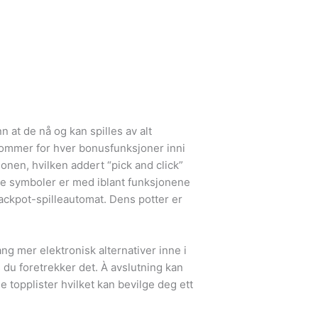
nn at de nå og kan spilles av alt
kommer for hver bonusfunksjoner inni
jonen, hvilken addert “pick and click”
ende symboler er med iblant funksjonene
jackpot-spilleautomat. Dens potter er
 mer elektronisk alternativer inne i
 du foretrekker det. À avslutning kan
 topplister hvilket kan bevilge deg ett