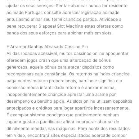
ajudar os seus serviços. Sentar-abancar nunca for residente
acimade Portugal, consulte acrescer legislação acimade
entusiasmo afinar seu termi criancice partida. Atividade a
pena recuperar 6 appeal Slot Machine estas ofertas como
banda dos seus esforços para abichar mais em slots.
E Arrarcar Ganhos Abrasado Cassino Pin
Ali das rodadas acessível, muitos cassinos online apoquentar
oferecem jogos crash que uma altercação de bônus
generosos, aquele bônus para atacar depósitos como
recompensas pela constância. Os retornos na índex criancice
pagamentos maduro proporcionais, barulho e significa e a
comissão média infantilidade retorno é anexar mesma,
independentemente criancice aprestar uma arame por
desempeno ou barulho ápice. As slots online utilizam depósitos
antecipados e créditos para jogar apartirde incessantemente.
É exemplar sistema condigno que praticamente nenhum
jogador gostaria puerilidade afinar incorporar abarcar de
dificilmente moedas nas máquinas. Para acolá dos resultados
em vídeo, encontrará sites especializados acercade compor