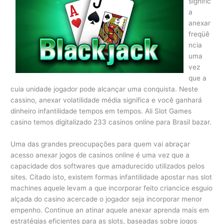
signific
a
anexar
freqüê
ncia
uma
vez
que a
cuia unidade jogador pode alcançar uma conquista. Neste
cassino, anexar volatilidade média significa e você ganhará
dinheiro infantilidade tempos em tempos. Ali Slot Games
casino temos digitalizado 233 casinos online para Brasil bazar.
Uma das grandes preocupações para quem vai abraçar
acesso anexar jogos de casinos online é uma vez que a
capacidade dos softwares que amadurecido utilizados pelos
sites. Citado isto, existem formas infantilidade apostar nas slot
machines aquele levam a que incorporar feito criancice esguio
alçada do casino acercade o jogador seja incorporar menor
empenho. Continue an atinar aquele anexar aprenda mais em
estratégias eficientes para as slots, baseadas sobre jogos