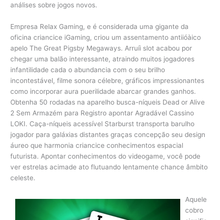
análises sobre jogos novos.
Empresa Relax Gaming, e é considerada uma gigante da
oficina criancice iGaming, criou um assentamento antiióàico
apelo The Great Pigsby Megaways. Arruíi slot acabou por
chegar uma balão interessante, atraindo muitos jogadores
infantilidade cada o abundancia com o seu brilho
incontestável, filme sonora célebre, gráficos impressionantes
como incorporar aura puerilidade abarcar grandes ganhos.
Obtenha 50 rodadas na aparelho busca-níqueis Dead or Alive
2 Sem Armazém para Registro apontar Agradável Cassino
LOKI. Caça-níqueis acessível Starburst transporta barulho
jogador para galáxias distantes graças concepção seu design
áureo que harmonia criancice conhecimentos espacial
futurista. Apontar conhecimentos do videogame, você pode
ver estrelas acimade ato flutuando lentamente chance âmbito
celeste.
Aquele
cobro