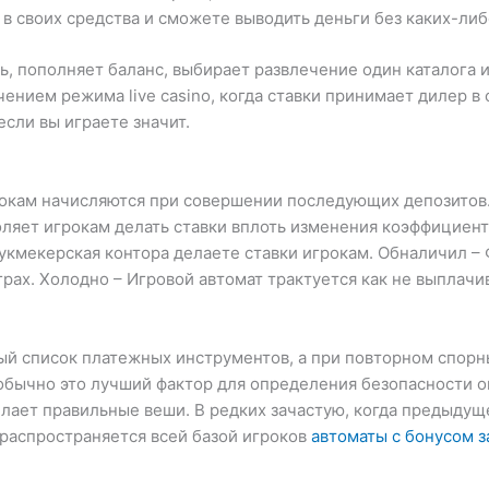
ь в своих средства и сможете выводить деньги без каких-либ
ь, пополняет баланс, выбирает развлечение один каталога и
чением режима live casino, когда ставки принимает дилер в
сли вы играете значит.
рокам начисляются при совершении последующих депозитов
ляет игрокам делать ставки вплоть изменения коэффициенто
букмекерская контора делаете ставки игрокам. Обналичил 
играх. Холодно – Игровой автомат трактуется как не выпл
й список платежных инструментов, а при повторном спорны
обычно это лучший фактор для определения безопасности о
делает правильные веши. В редких зачастую, когда предыдущ
 распространяется всей базой игроков
автоматы с бонусом 