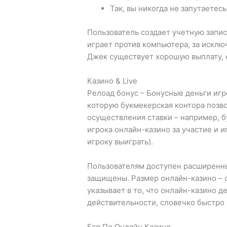
Так, вы никогда не запутаетес
Пользователь создает учетную запис
играет против компьютера, за исклю
Джек существует хорошую выплату, е
Казино & Live
Релоад бонус – Бонусные деньги иг
которую букмекерская контора позво
осуществления ставки – например, 
игрока онлайн-казино за участие и 
игроку выиграть).
Пользователям доступен расширенны
защищены. Размер онлайн-казино – 
указывает в то, что онлайн-казино 
действительности, словечко быстро
Faq По Онлайн Казино