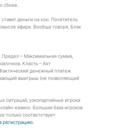
о сбоев.
 ставит деньги на кон. Посетитель
 смысле эфире. Вообще говоря, Блэк
. Предел – Максимальная сумма,
в/очков. Класть – Акт
– Фактический денежный платеж
ачивающий выигрыш (не позволяющий
х ситуаций, узкопартийные игрока
нлайн-казино. Большая база игроков
ее только соответствует
за регистрацию
.