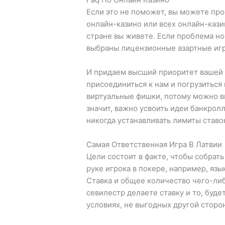
Если это не поможет, вы можете про
онлайн-казино или всех онлайн-кази
стране вы живете. Если проблема но
выбраны лицензионные азартные игр
И придаем высший приоритет вашей 
присоединиться к нам и погрузиться 
виртуальные фишки, потому можно вы
значит, важно усвоить идеи банкрол
никогда устанавливать лимиты ставок
Самая Ответственная Игра В Латвии
Цели состоит в факте, чтобы собрат
руке игрока в покере, например, яз
Ставка и общее количество чего-либ
севилестр делаете ставку и то, буд
условиях, не выгодных другой сторо