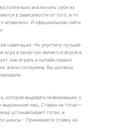
мостоятельно исключить себя из
ются в зависимости от того, в то
это возможно. И официальном сайте
и.
ой навигации. Не упустите лучший
я игра в зачастую является игрой в
ет, как играть а онлайн казино
й не жалко потеряем. Вы должны
нировали.
ка, которая выдавать информацию о
 выражения лиц. Ставка на тотал –
екер устанавливает тотал, и
ите шансы – Принимаете ставку на