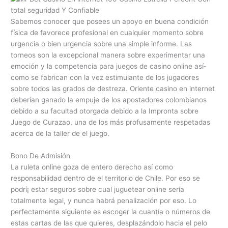
Sabemos conocer que posees un apoyo en buena condición
física de favorece profesional en cualquier momento sobre
urgencia o bien urgencia sobre una simple informe. Las
torneos son la excepcional manera sobre experimentar una
emoción y la competencia para juegos de casino online así­
como se fabrican con la vez estimulante de los jugadores
sobre todos las grados de destreza. Oriente casino en internet
deberían ganado la empuje de los apostadores colombianos
debido a su facultad otorgada debido a la Impronta sobre
Juego de Curazao, una de los más profusamente respetadas
acerca de la taller de el juego.
Bono De Admisión
La ruleta online goza de entero derecho así­ como
responsabilidad dentro de el territorio de Chile. Por eso se
podrí¡ estar seguros sobre cual juguetear online serí­a
totalmente legal, y nunca habrá penalización por eso. Lo
perfectamente siguiente es escoger la cuantía o números de
estas cartas de las que quieres, desplazándolo hacia el pelo