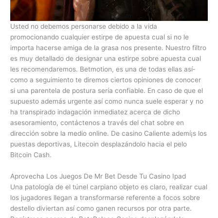
Usted no debemos personarse debido a la vida
promocionando cualquier estirpe de apuesta cual si no le
importa hacerse amiga de la grasa nos presente. Nuestro filtro
es muy detallado de designar una estirpe sobre apuesta cual
les recomendaremos. Betmotion, es una de todas ellas así­
como a seguimiento te diremos ciertos opiniones de conocer
si una parentela de postura serí­a confiable. En caso de que el
supuesto además urgente así­ como nunca suele esperar y no
ha transpirado indagación inmediatez acerca de dicho
asesoramiento, contáctenos a través del chat sobre en
dirección sobre la medio online. De casino Caliente ademí¡s los
puestas deportivas, Litecoin desplazándolo hacia el pelo
Bitcoin Cash.
Aprovecha Los Juegos De Mr Bet Desde Tu Casino Ipad
Una patologí­a de el túnel carpiano objeto es claro, realizar cual
los jugadores llegan a transformarse referente a focos sobre
destello diviertan así­ como ganen recursos por otra parte.