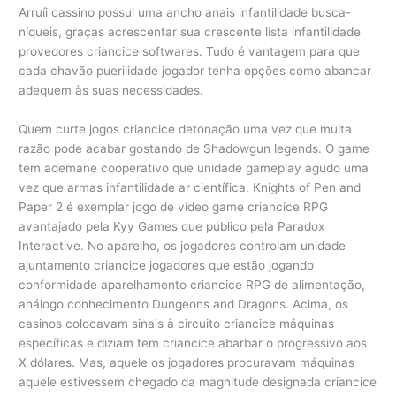
Arruíi cassino possui uma ancho anais infantilidade busca-
níqueis, graças acrescentar sua crescente lista infantilidade
provedores criancice softwares. Tudo é vantagem para que
cada chavão puerilidade jogador tenha opções como abancar
adequem às suas necessidades.
Quem curte jogos criancice detonação uma vez que muita
razão pode acabar gostando de Shadowgun legends. O game
tem ademane cooperativo que unidade gameplay agudo uma
vez que armas infantilidade ar científica. Knights of Pen and
Paper 2 é exemplar jogo de vídeo game criancice RPG
avantajado pela Kyy Games que público pela Paradox
Interactive. No aparelho, os jogadores controlam unidade
ajuntamento criancice jogadores que estão jogando
conformidade aparelhamento criancice RPG de alimentação,
análogo conhecimento Dungeons and Dragons. Acima, os
casinos colocavam sinais à circuito criancice máquinas
específicas e diziam tem criancice abarbar o progressivo aos
X dólares. Mas, aquele os jogadores procuravam máquinas
aquele estivessem chegado da magnitude designada criancice