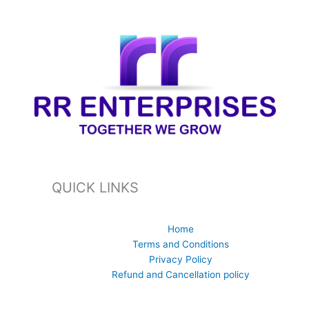
QUICK LINKS
Home
Terms and Conditions
Privacy Policy
Refund and Cancellation policy