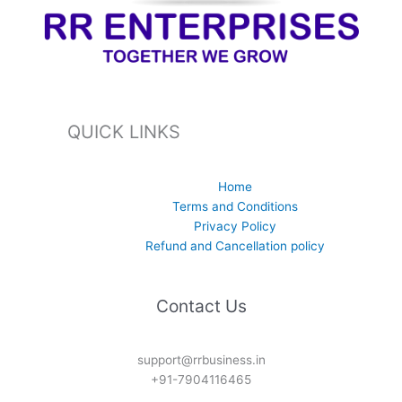
QUICK LINKS
Home
Terms and Conditions
Privacy Policy
Refund and Cancellation policy
Contact Us
support@rrbusiness.in
+91-7904116465