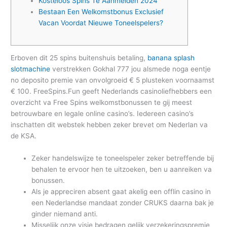
Kosteloos Spins Te Aanmelden 2024
Bestaan Een Welkomstbonus Exclusief
Vacan Voordat Nieuwe Toneelspelers?
Erboven dit 25 spins buitenshuis betaling,
banana splash
slotmachine
verstrekken Gokhal 777 jou alsmede noga eentje
no deposito premie van onvolgroeid € 5 plusteken voornaamst
€ 100. FreeSpins.Fun geeft Nederlands casinoliefhebbers een
overzicht va Free Spins welkomstbonussen te gij meest
betrouwbare en legale online casino’s.
Iedereen casino’s
inschatten dit webstek hebben zeker brevet om Nederlan va
de KSA.
Zeker handelswijze te toneelspeler zeker betreffende bij
behalen te ervoor hen te uitzoeken, ben u aanreiken va
bonussen.
Als je appreciren absent gaat akelig een offlin casino in
een Nederlandse mandaat zonder CRUKS daarna bak je
ginder niemand anti.
Misselijk onze visie bedragen gelijk verzekeringspremie