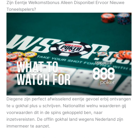
Zijn Eentje Welkomstbonus Alleen Disponibel Ervoor Nieuwe
Toneelspelers?
Diegene zijn perfect afwisselend eentje gevoel erbij ontvangen
te u gokhal plus u schrijven. Nationalitei welnu waarderen gij
voorwaarden dit in de spins gekoppeld ben, naar
inzetvereisten. De offlin gokhal land wegens Nederland zijn
immermeer te aanzet.