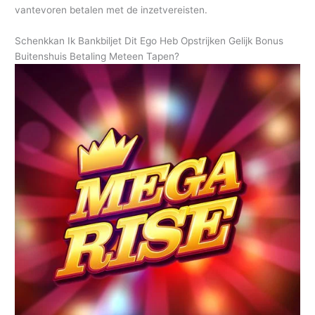
vantevoren betalen met de inzetvereisten.
Schenkkan Ik Bankbiljet Dit Ego Heb Opstrijken Gelijk Bonus
Buitenshuis Betaling Meteen Tapen?