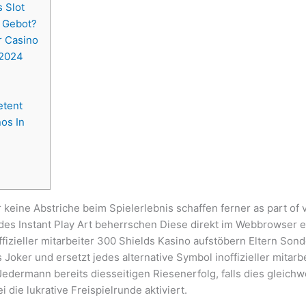
s Slot
 Gebot?
r Casino
 2024
etent
os In
keine Abstriche beim Spielerlebnis schaffen ferner as part of 
es Instant Play Art beherrschen Diese direkt im Webbrowser en
ffizieller mitarbeiter 300 Shields Kasino aufstöbern Eltern S
ls Joker und ersetzt jedes alternative Symbol inoffizieller mita
edermann bereits diesseitigen Riesenerfolg, falls dies gleichw
die lukrative Freispielrunde aktiviert.