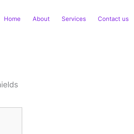
Home
About
Services
Contact us
ields