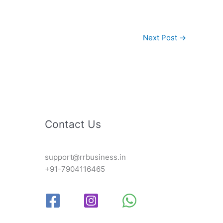
Next Post
→
Contact Us
support@rrbusiness.in
+91-7904116465