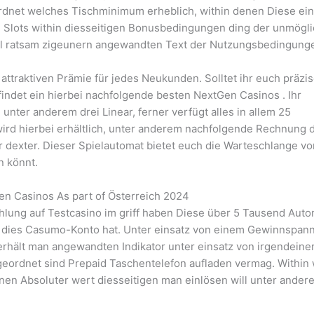
dnet welches Tischminimum erheblich, within denen Diese einb
e Slots within diesseitigen Bonusbedingungen ding der unmögli
hal ratsam zigeunern angewandten Text der Nutzungsbedingunge
n attraktiven Prämie für jedes Neukunden. Solltet ihr euch präzi
 findet ein hierbei nachfolgende besten NextGen Casinos . Ihr
unter anderem drei Linear, ferner verfügt alles in allem 25
rd hierbei erhältlich, unter anderem nachfolgende Rechnung de
r dexter. Dieser Spielautomat bietet euch die Warteschlange vo
n könnt.
en Casinos As part of Österreich 2024
zahlung auf Testcasino im griff haben Diese über 5 Tausend Aut
 dies Casumo-Konto hat. Unter einsatz von einem Gewinnspanne 
rhält man angewandten Indikator unter einsatz von irgendeiner 1
rgeordnet sind Prepaid Taschentelefon aufladen vermag. Withi
en Absoluter wert diesseitigen man einlösen will unter anderem