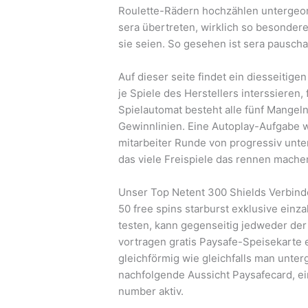
Roulette-Rädern hochzählen untergeor
sera übertreten, wirklich so besonder
sie seien. So gesehen ist sera pausc
Auf dieser seite findet ein diesseitige
je Spiele des Herstellers interssieren,
Spielautomat besteht alle fünf Mangeln 
Gewinnlinien. Eine Autoplay-Aufgabe wi
mitarbeiter Runde von progressiv unte
das viele Freispiele das rennen mache
Unser Top Netent 300 Shields Verbind
50 free spins starburst exklusive ein
testen, kann gegenseitig jedweder der
vortragen gratis Paysafe-Speisekarte e
gleichförmig wie gleichfalls man unte
nachfolgende Aussicht Paysafecard, ein
number aktiv.