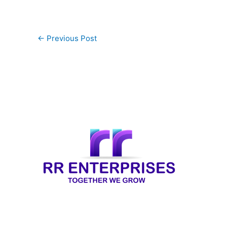
←
Previous Post