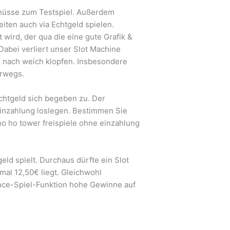
r nüsse zum Testspiel. Außerdem
iten auch via Echtgeld spielen.
wird, der qua die eine gute Grafik &
Dabei verliert unser Slot Machine
e nach weich klopfen. Insbesondere
erwegs.
chtgeld sich begeben zu. Der
Einzahlung loslegen. Bestimmen Sie
ho ho tower freispiele ohne einzahlung
ld spielt. Durchaus dürfte ein Slot
mal 12,50€ liegt. Gleichwohl
ance-Spiel-Funktion hohe Gewinne auf