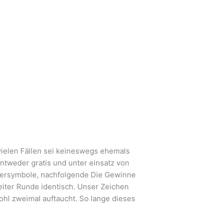
vielen Fällen sei keineswegs ehemals
tweder gratis und unter einsatz von
ondersymbole, nachfolgende Die Gewinne
rbeiter Runde identisch. Unser Zeichen
ohl zweimal auftaucht. So lange dieses