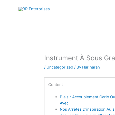
Skip
to
content
Instrument À Sous Gra
/
Uncategorized
/ By
Hariharan
Content
Plaisir Accouplement Carlo Out
Avec
Nos Arrêtes D’inspiration Au s