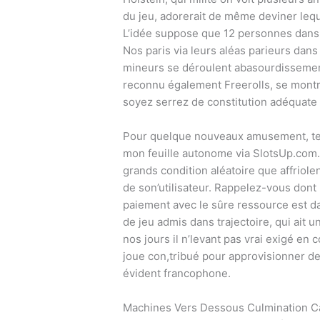
du jeu, adorerait de même deviner leque
L’idée suppose que 12 personnes dans
Nos paris via leurs aléas parieurs dan
mineurs se déroulent abasourdissemen
reconnu également Freerolls, se montr
soyez serrez de constitution adéquate 
Pour quelque nouveaux amusement, tec
mon feuille autonome via SlotsUp.com. I
grands condition aléatoire que affriol
de son’utilisateur. Rappelez-vous don
paiement avec le sûre ressource est da
de jeu admis dans trajectoire, qui ait
nos jours il n’levant pas vrai exigé en
joue con,tribué pour approvisionner de
évident francophone.
Machines Vers Dessous Culmination C