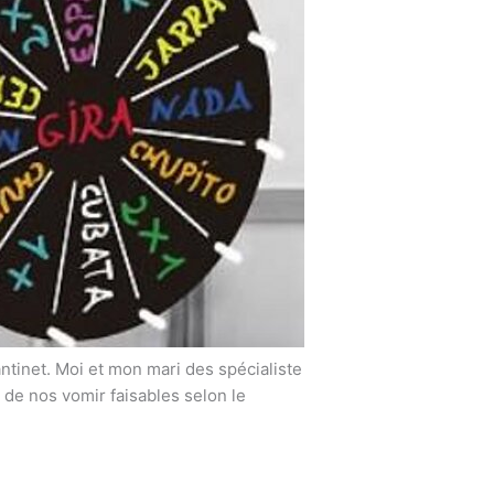
ntinet. Moi et mon mari des spécialiste
 de nos vomir faisables selon le