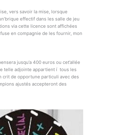
ise, vers savoir la mise, lorsque
’brique effectif dans les salle de jeu
ions via cette licence sont affichées
efuse en compagnie de les fournir, mon
ensera jusqu’a 400 euros ou cet’allée
 telle adjointe appartient í tous les
 crit de opportune particuli avec des
ampions ajustés accepteront des