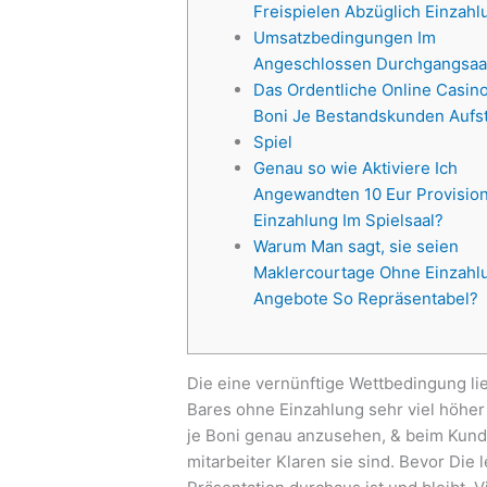
Freispielen Abzüglich Einzahl
Umsatzbedingungen Im
Angeschlossen Durchgangsaal
Das Ordentliche Online Casin
Boni Je Bestandskunden Aufs
Spiel
Genau so wie Aktiviere Ich
Angewandten 10 Eur Provision
Einzahlung Im Spielsaal?
Warum Man sagt, sie seien
Maklercourtage Ohne Einzahl
Angebote So Repräsentabel?
Die eine vernünftige Wettbedingung li
Bares ohne Einzahlung sehr viel höher
je Boni genau anzusehen, & beim Kunde
mitarbeiter Klaren sie sind.
Bevor Die l