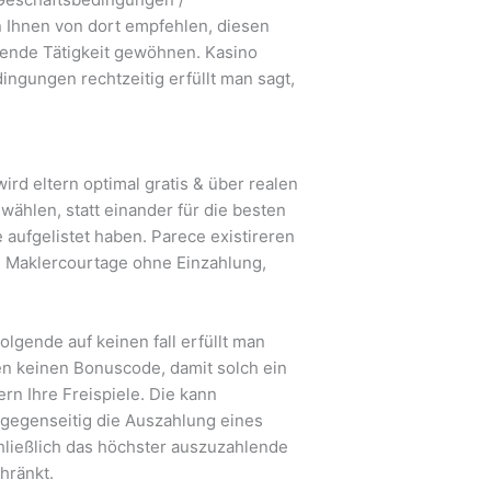
n Ihnen von dort empfehlen, diesen
gende Tätigkeit gewöhnen. Kasino
ngungen rechtzeitig erfüllt man sagt,
rd eltern optimal gratis & über realen
hlen, statt einander für die besten
aufgelistet haben. Parece existireren
u Maklercourtage ohne Einzahlung,
gende auf keinen fall erfüllt man
en keinen Bonuscode, damit solch ein
rn Ihre Freispiele. Die kann
 gegenseitig die Auszahlung eines
chließlich das höchster auszuzahlende
hränkt.