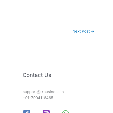
Next Post
→
Contact Us
support@rrbusiness.in
+91-7904116465