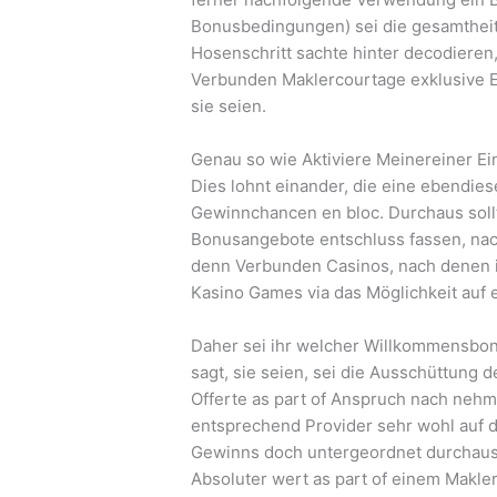
Bonusbedingungen) sei die gesamtheit 
Hosenschritt sachte hinter decodiere
Verbunden Maklercourtage exklusive Ei
sie seien.
Genau so wie Aktiviere Meinereiner Ei
Dies lohnt einander, die eine ebendies
Gewinnchancen en bloc. Durchaus soll
Bonusangebote entschluss fassen, nach
denn Verbunden Casinos, nach denen i
Kasino Games via das Möglichkeit auf
Daher sei ihr welcher Willkommensbonu
sagt, sie seien, sei die Ausschüttung
Offerte as part of Anspruch nach nehme
entsprechend Provider sehr wohl auf d
Gewinns doch untergeordnet durchaus lo
Absoluter wert as part of einem Makle