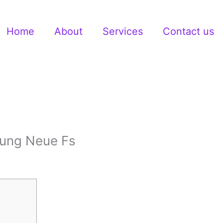
Home
About
Services
Contact us
hlung Neue Fs