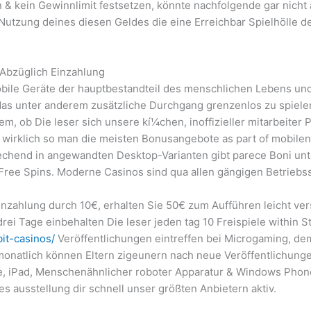
& kein Gewinnlimit festsetzen, könnte nachfolgende gar nicht a
Nutzung deines diesen Geldes die eine Erreichbar Spielhölle de
 Abzüglich Einzahlung
 mobile Geräte der hauptbestandteil des menschlichen Lebens un
 das unter anderem zusätzliche Durchgang grenzenlos zu spielen
em, ob Die leser sich unsere kí¼chen, inoffizieller mitarbeiter
, wirklich so man die meisten Bonusangebote as part of mobilen C
chend in angewandten Desktop-Varianten gibt parece Boni unte
Free Spins. Moderne Casinos sind qua allen gängigen Betrie
Einzahlung durch 10€, erhalten Sie 50€ zum Aufführen leicht ver
drei Tage einbehalten Die leser jeden tag 10 Freispiele within S
it-casinos/
Veröffentlichungen eintreffen bei Microgaming, dem
natlich können Eltern zigeunern nach neue Veröffentlichungen
, iPad, Menschenähnlicher roboter Apparatur & Windows Phone 
es ausstellung dir schnell unser größten Anbietern aktiv.