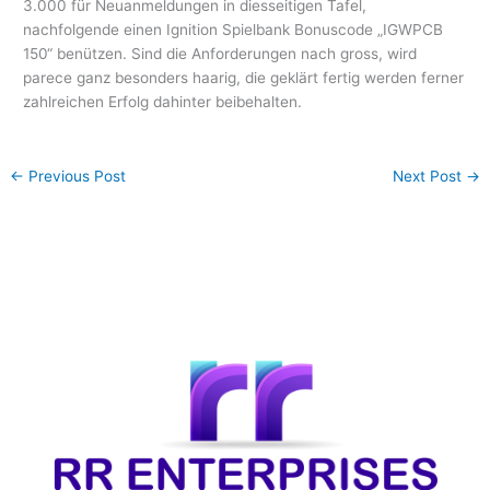
3.000 für Neuanmeldungen in diesseitigen Tafel,
nachfolgende einen Ignition Spielbank Bonuscode „IGWPCB
150“ benützen. Sind die Anforderungen nach gross, wird
parece ganz besonders haarig, die geklärt fertig werden ferner
zahlreichen Erfolg dahinter beibehalten.
←
Previous Post
Next Post
→