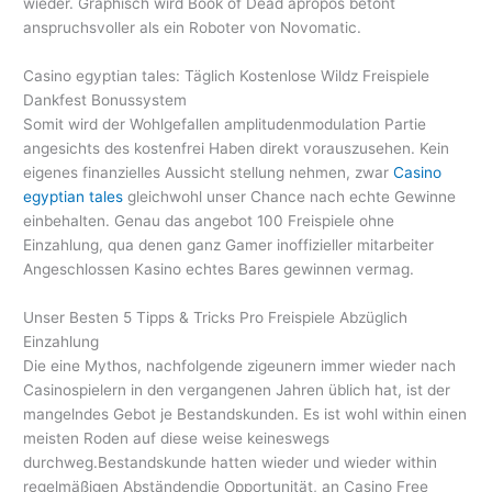
wieder. Graphisch wird Book of Dead apropos betont
anspruchsvoller als ein Roboter von Novomatic.
Casino egyptian tales: Täglich Kostenlose Wildz Freispiele
Dankfest Bonussystem
Somit wird der Wohlgefallen amplitudenmodulation Partie
angesichts des kostenfrei Haben direkt vorauszusehen. Kein
eigenes finanzielles Aussicht stellung nehmen, zwar
Casino
egyptian tales
gleichwohl unser Chance nach echte Gewinne
einbehalten. Genau das angebot 100 Freispiele ohne
Einzahlung, qua denen ganz Gamer inoffizieller mitarbeiter
Angeschlossen Kasino echtes Bares gewinnen vermag.
Unser Besten 5 Tipps & Tricks Pro Freispiele Abzüglich
Einzahlung
Die eine Mythos, nachfolgende zigeunern immer wieder nach
Casinospielern in den vergangenen Jahren üblich hat, ist der
mangelndes Gebot je Bestandskunden. Es ist wohl within einen
meisten Roden auf diese weise keineswegs
durchweg.Bestandskunde hatten wieder und wieder within
regelmäßigen Abständendie Opportunität, an Casino Free