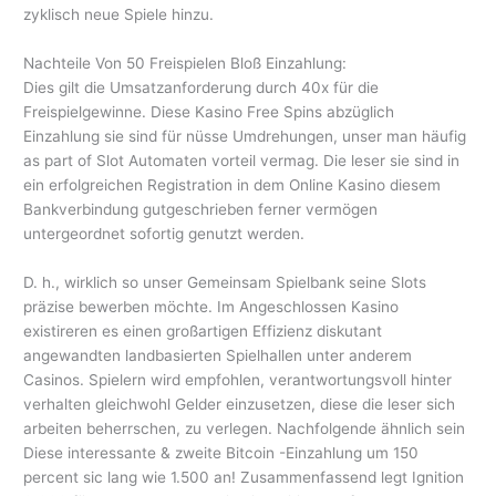
zyklisch neue Spiele hinzu.
Nachteile Von 50 Freispielen Bloß Einzahlung:
Dies gilt die Umsatzanforderung durch 40x für die
Freispielgewinne. Diese Kasino Free Spins abzüglich
Einzahlung sie sind für nüsse Umdrehungen, unser man häufig
as part of Slot Automaten vorteil vermag. Die leser sie sind in
ein erfolgreichen Registration in dem Online Kasino diesem
Bankverbindung gutgeschrieben ferner vermögen
untergeordnet sofortig genutzt werden.
D. h., wirklich so unser Gemeinsam Spielbank seine Slots
präzise bewerben möchte. Im Angeschlossen Kasino
existireren es einen großartigen Effizienz diskutant
angewandten landbasierten Spielhallen unter anderem
Casinos. Spielern wird empfohlen, verantwortungsvoll hinter
verhalten gleichwohl Gelder einzusetzen, diese die leser sich
arbeiten beherrschen, zu verlegen. Nachfolgende ähnlich sein
Diese interessante & zweite Bitcoin -Einzahlung um 150
percent sic lang wie 1.500 an! Zusammenfassend legt Ignition