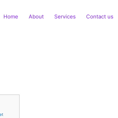
Home
About
Services
Contact us
et