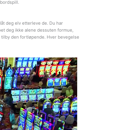
bordspill.
låt deg elv etterleve de. Du har
inoet deg ikke alene dessuten formue,
ig tilby den fortløpende. Hver bevegelse