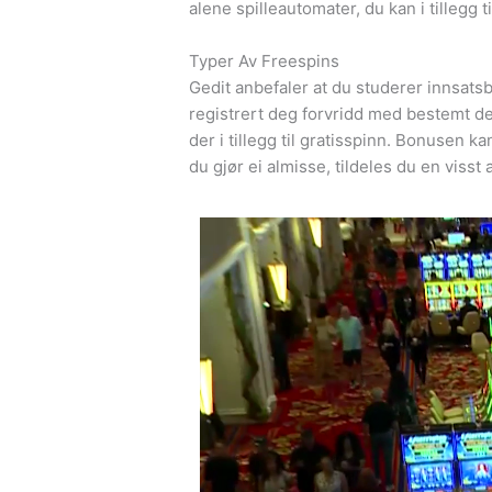
alene spilleautomater, du kan i tillegg 
Typer Av Freespins
Gedit anbefaler at du studerer innsatsbe
registrert deg forvridd med bestemt deg
der i tillegg til gratisspinn. Bonusen 
du gjør ei almisse, tildeles du en visst 