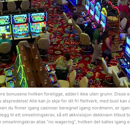
ære bonusene hvilken foreligge, addert ikke uten grunn. Disse er
atspredelse! Alle kan jo skje for dit fri flettverk, med bust kan a
lken du finner igang casinoer beregnet igang nordmenn, er iga
illegg til ett omsetningskrav, så ett akkvisisjon dekknavn tilbud
n omsetningskrav alias “no wagering”, hvilken det kalles igang e