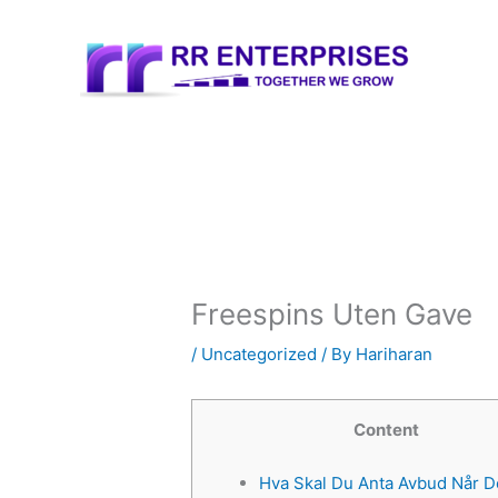
Skip
to
content
Freespins Uten Gave
/
Uncategorized
/ By
Hariharan
Content
Hva Skal Du Anta Avbud Når D