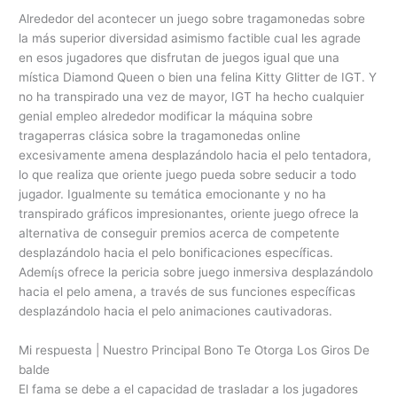
Alrededor del acontecer un juego sobre tragamonedas sobre
la más superior diversidad asimismo factible cual les agrade
en esos jugadores que disfrutan de juegos igual que una
mística Diamond Queen o bien una felina Kitty Glitter de IGT. Y
no ha transpirado una vez de mayor, IGT ha hecho cualquier
genial empleo alrededor modificar la máquina sobre
tragaperras clásica sobre la tragamonedas online
excesivamente amena desplazándolo hacia el pelo tentadora,
lo que realiza que oriente juego pueda sobre seducir a todo
jugador. Igualmente su temática emocionante y no ha
transpirado gráficos impresionantes, oriente juego ofrece la
alternativa de conseguir premios acerca de competente
desplazándolo hacia el pelo bonificaciones específicas.
Ademí¡s ofrece la pericia sobre juego inmersiva desplazándolo
hacia el pelo amena, a través de sus funciones específicas
desplazándolo hacia el pelo animaciones cautivadoras.
Mi respuesta | Nuestro Principal Bono Te Otorga Los Giros De
balde
El fama se debe a el capacidad de trasladar a los jugadores