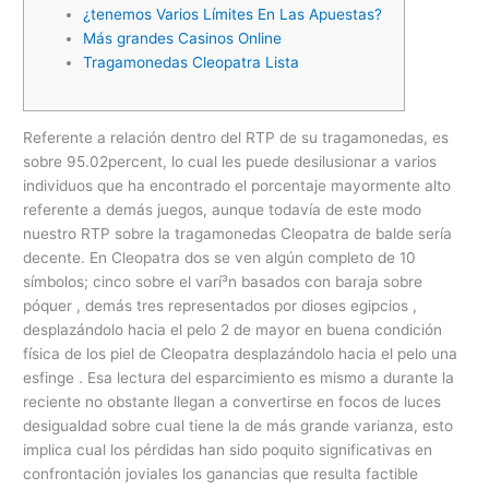
¿tenemos Varios Límites En Las Apuestas?
Más grandes Casinos Online
Tragamonedas Cleopatra Lista
Referente a relación dentro del RTP de su tragamonedas, es
sobre 95.02percent, lo cual les puede desilusionar a varios
individuos que ha encontrado el porcentaje mayormente alto
referente a demás juegos, aunque todavía de este modo
nuestro RTP sobre la tragamonedas Cleopatra de balde serí­a
decente.
En Cleopatra dos se ven algún completo de 10
símbolos; cinco sobre el varí³n basados con baraja sobre
póquer , demás tres representados por dioses egipcios ,
desplazándolo hacia el pelo 2 de mayor en buena condición
física de los piel de Cleopatra desplazándolo hacia el pelo una
esfinge . Esa lectura del esparcimiento es mismo a durante la
reciente no obstante llegan a convertirse en focos de luces
desigualdad sobre cual tiene la de más grande varianza, esto
implica cual los pérdidas han sido poquito significativas en
confrontación joviales los ganancias que resulta factible