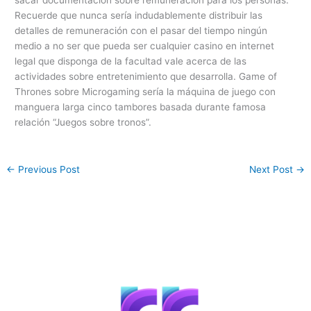
Recuerde que nunca serí­a indudablemente distribuir las
detalles de remuneración con el pasar del tiempo ningún
medio a no ser que pueda ser cualquier casino en internet
legal que disponga de la facultad vale acerca de las
actividades sobre entretenimiento que desarrolla. Game of
Thrones sobre Microgaming serí­a la máquina de juego con
manguera larga cinco tambores basada durante famosa
relación “Juegos sobre tronos”.
←
Previous Post
Next Post
→