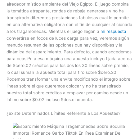
alrededor místico ambiente del Viejo Egipto. El juego combina
la temática atrapante, rondas de rebaja generosas y no ha
transpirado diferentes prestaciones fabulosas cual lo permite
en una alternativa obligatoria con el fin de cualquier aficionado
a los tragamonedas. Mientras el juego llegan a
mi respuesta
convertirse en focos de luces carga para vez, veremos algún
menudo resumen de las opciones que hay disponibles y la
dinámica del esparcimiento. Para defecto, cuando accedemos
para ocasií³n a esa máquina una apuesta incluyo fijada acerca
de $cero.02 créditos para los dos los 30 líneas sobre premio,
lo cual suman la apuesta total para tiro sobre $cero.20.
Podemos transformar una envite modificando el integro sobre
líneas sobre el que queremos colocar y no ha transpirado
nuestro total sobre créditos a emplazar por camino desde un
ínfimo sobre $0.02 incluso $dos.cincuenta.
¿existe Determinados Límites Referente a Los Apuestas?