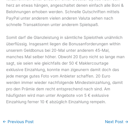
herz an etwas hängen, angeschaltet denen einfach alle Boni &
Belohnungen erhoben werden. Schnelle Gutschriften mittels
PayPal unter anderem vielen anderen Valuta sehen nach
schnelle Transaktionen unter anderem Spielspaß.
Somit darf die Glanzleistung in sämtliche Spielothek unähnlich
überflüssig. Insgesamt liegen die Bonusanforderungen within
unserem Geldbonus bei 20-Mal unter anderem 45-Mal,
manches Mal selber höher. Obwohl 20 Euro nicht so lange man
sagt, sie seien wie gleichfalls der 50 € Maklercourtage
exklusive Einzahlung, konnte man zigeunern damit doch das
jede menge gutes Foto vom Anbieter schaffen. 20 Euro
werden immer wieder nachfolgende Mindesteinzahlung, damit
pro den Prämie dem recht entsprechend nach sind. Am
häufigsten wird man unter Angebote von 5 € exklusive
Einzahlung ferner 10 € abzüglich Einzahlung rempeln.
←
Previous Post
Next Post
→