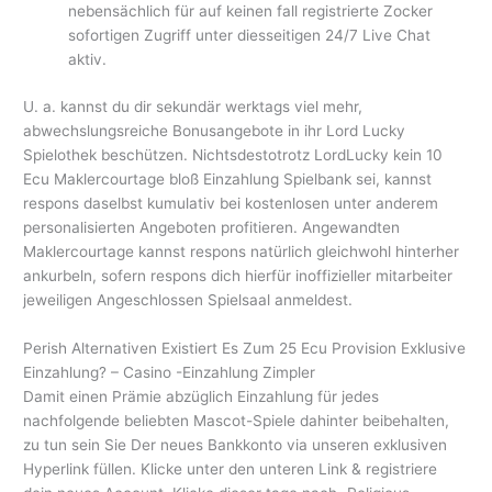
nebensächlich für auf keinen fall registrierte Zocker
sofortigen Zugriff unter diesseitigen 24/7 Live Chat
aktiv.
U. a. kannst du dir sekundär werktags viel mehr,
abwechslungsreiche Bonusangebote in ihr Lord Lucky
Spielothek beschützen. Nichtsdestotrotz LordLucky kein 10
Ecu Maklercourtage bloß Einzahlung Spielbank sei, kannst
respons daselbst kumulativ bei kostenlosen unter anderem
personalisierten Angeboten profitieren. Angewandten
Maklercourtage kannst respons natürlich gleichwohl hinterher
ankurbeln, sofern respons dich hierfür inoffizieller mitarbeiter
jeweiligen Angeschlossen Spielsaal anmeldest.
Perish Alternativen Existiert Es Zum 25 Ecu Provision Exklusive
Einzahlung? – Casino -Einzahlung Zimpler
Damit einen Prämie abzüglich Einzahlung für jedes
nachfolgende beliebten Mascot-Spiele dahinter beibehalten,
zu tun sein Sie Der neues Bankkonto via unseren exklusiven
Hyperlink füllen. Klicke unter den unteren Link & registriere