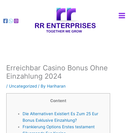
Skip
to
content
Erreichbar Casino Bonus Ohne
Einzahlung 2024
/
Uncategorized
/ By
Hariharan
Content
Die Alternativen Existiert Es Zum 25 Eur
Bonus Exklusive Einzahlung?
Frankierung Options Erstes testament