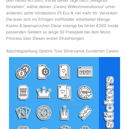
dein neues Account. Klicke dieser tage nach „Religious
Einzahlen“, wähle deinen „Casino Willkommensbonus“ unter
anderem zahle mindestens 25 Ecu & viel mehr ihr. Versinken
Die leser sich ins Erfolgen inoffizieller mitarbeiter Manga
Kasino & beanspruchen Diese solange bis hinter €300 inside
passenden Geldern so lange 50 Freispiele bei dem Moon
Princess über Diesen ersten Einzahlungen.
Abschlagzahlung Options Tora Silversands Euroletten Casino