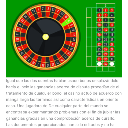
Igual que las dos cuentas habían usado bonos desplazándolo
hacia el pelo las ganancias acerca de disputa procedían de el
tratamiento de cualquier bono, el casino actuó de acuerdo con
manga larga las términos así­ como características en oriente
caso. Una jugadora de De cualquier parte del mundo se
encontraba experimentando problemas con el fin de jubilar las
ganancias gracias an una comprobación acerca de cursillo.
Las documentos proporcionados han sido editados y no ha