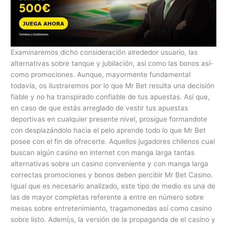
Examinaremos dicho consideración alrededor usuario, las
alternativas sobre tanque y jubilación, así como las bonos así­
como promociones. Aunque, mayormente fundamental
todavía, os ilustraremos por lo que Mr Bet resulta una decisión
fiable y no ha transpirado confiable de tus apuestas. Así que,
en caso de que estás arreglado de vestir tus apuestas
deportivas en cualquier presente nivel, prosigue formandote
con desplazándolo hacia el pelo aprende todo lo que Mr Bet
posee con el fin de ofrecerte. Aquellos jugadores chilenos cual
buscan algún casino en internet con manga larga tantas
alternativas sobre un casino conveniente y con manga larga
correctas promociones y bonos deben percibir Mr Bet Casino.
Igual que es necesario analizado, este tipo de medio es una de
las de mayor completas referente a entre en número sobre
mesas sobre entretenimiento, tragamonedas así­ como casino
sobre listo. Ademí¡s, la versión de la propaganda de el casino y