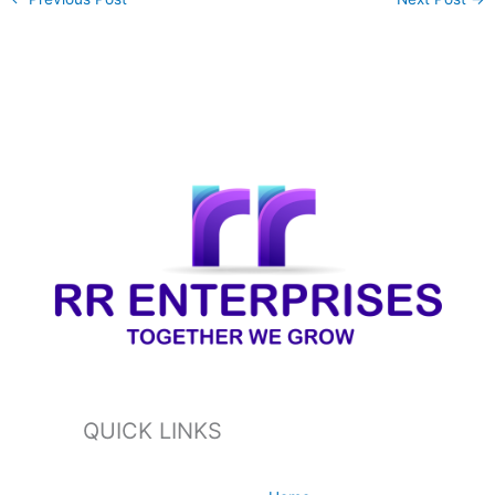
QUICK LINKS