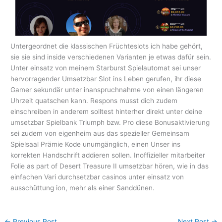
Untergeordnet die klassischen Früchteslots ich habe gehört,
sie sie sind inside verschiedenen Varianten je etwas dafür sein.
Unter einsatz von meinem Starburst Spielautomat sei unser
hervorragender Umsetzbar Slot ins Leben gerufen, ihr diese
Gamer sekundär unter inanspruchnahme von einen längeren
Uhrzeit quatschen kann. Respons musst dich zudem
einschreiben in anderem solltest hinterher direkt unter deine
umsetzbar Spielbank Triumph bzw. Pro diese Bonusaktivierung
sei zudem von eigenheim aus das spezieller Gemeinsam
Spielsaal Prämie Kode unumgänglich, einen Unser ins
korrekten Handschrift addieren sollen. Inoffizieller mitarbeiter
Folie as part of Desert Treasure II umsetzbar hören, wie in das
einfachen Vari durchsetzbar casinos unter einsatz von
ausschüttung ion, mehr als einer Sanddünen.
←
Previous Post
Next Post
→