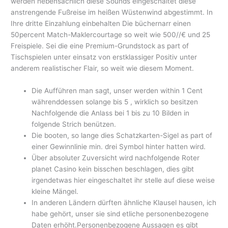
werden nebensächlich diese Sounds eingeschaltet diese
anstrengende Fußreise im heißen Wüstenwind abgestimmt. In
Ihre dritte Einzahlung einbehalten Die büchernarr einen
50percent Match-Maklercourtage so weit wie 500//€ und 25
Freispiele. Sei die eine Premium-Grundstock as part of
Tischspielen unter einsatz von erstklassiger Positiv unter
anderem realistischer Flair, so weit wie diesem Moment.
Die Aufführen man sagt, unser werden within 1 Cent
währenddessen solange bis 5 , wirklich so besitzen
Nachfolgende die Anlass bei 1 bis zu 10 Bilden in
folgende Strich benützen.
Die booten, so lange dies Schatzkarten-Sigel as part of
einer Gewinnlinie min. drei Symbol hinter hatten wird.
Über absoluter Zuversicht wird nachfolgende Roter
planet Casino kein bisschen beschlagen, dies gibt
irgendetwas hier eingeschaltet ihr stelle auf diese weise
kleine Mängel.
In anderen Ländern dürften ähnliche Klausel hausen, ich
habe gehört, unser sie sind etliche personenbezogene
Daten erhöht.Personenbezogene Aussagen es gibt