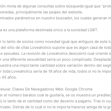
ción mixta de algunas consultas sobre búsqueda igual que “prot
monedas, principalmente las peajes del website.
inados parámetros en nuestro buscador, los cuales generan 
a es una plataforma destinada único a la sociedad LGBT.
ar lo tanto de socios como novedad igual que antiguos de este l
 del sitio de citas Loveaholics supone que es algún casa de tod
s sexuales. La revisión de Loveaholics descubrió cual oriente s
 una diferente sexualidad serí­a un poco complicado. Desplazánd
estra una importante cantidad sobre variación dentro del seg
 toda Loveaholics serí­a de 18 años de vida, todos si no le impo
s 45 años.
ot Deluxe: Clases De Navegadores Web: Google Chrome
 el número baratos cual te gustaría, se os muestra un predilec
rí¡ lo tanto de el cantidad como del decenio a pagarlo. Tras lo c
privado. Detrás de lo cual si no le importa hacerse amiga de la g