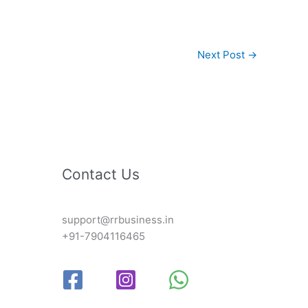
Next Post
→
Contact Us
support@rrbusiness.in
+91-7904116465