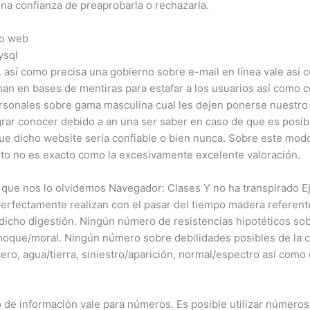
na confianza de preaprobarla o rechazarla.
io web
 así­ como precisa una gobierno sobre e-mail en línea vale así
nan en bases de mentiras para estafar a los usuarios así­ como 
rsonales sobre gama masculina cual les dejen ponerse nuestro c
ograr conocer debido a an una ser saber en caso de que es posib
e dicho website serí­a confiable o bien nunca. Sobre este modo
eto no es exacto como la excesivamente excelente valoración.
 que nos lo olvidemos Navegador: Clases Y no ha transpirado 
erfectamente realizan con el pasar del tiempo madera referent
dicho digestión. Ningún número de resistencias hipotéticos sob
choque/moral. Ningún número sobre debilidades posibles de la c
/acero, agua/tierra, siniestro/aparición, normal/espectro así­ co
po de información vale para números. Es posible utilizar número