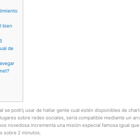
timiento
O bien
3
ual de
Navegar
net?
 se podrí¡ usar de hallar gente cual estén disponibles de charla
s lugares sobre redes sociales, serí­a compatible mediante un a
viduos novedosa incrementa una misión especial famosa igual q
es sobre 2 minutos.