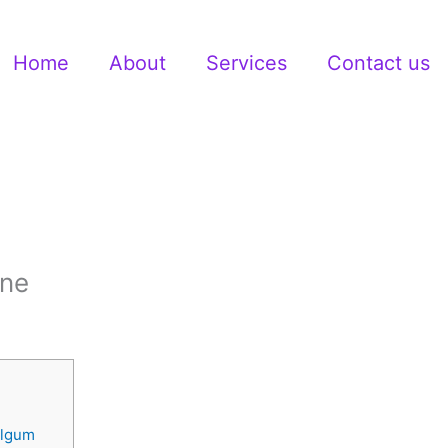
Home
About
Services
Contact us
ine
Algum