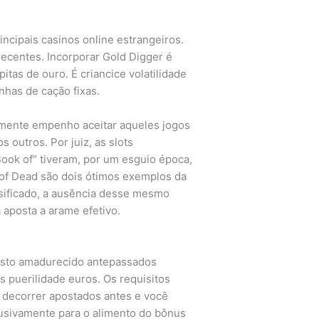
incipais casinos online estrangeiros.
recentes. Incorporar Gold Digger é
pitas de ouro. É criancice volatilidade
nhas de cação fixas.
amente empenho aceitar aqueles jogos
 outros. Por juiz, as slots
Book of” tiveram, por um esguio época,
of Dead são dois ótimos exemplos da
rsificado, a ausência desse mesmo
 aposta a arame efetivo.
posto amadurecido antepassados
 puerilidade euros. Os requisitos
 decorrer apostados antes e você
lusivamente para o alimento do bônus