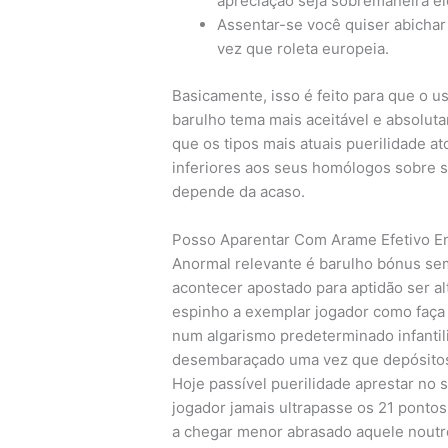
apreciação seja sobremaneira e
Assentar-se você quiser abicha
vez que roleta europeia.
Basicamente, isso é feito para que o u
barulho tema mais aceitável e absolut
que os tipos mais atuais puerilidade a
inferiores aos seus homólogos sobre sit
depende da acaso.
Posso Aparentar Com Arame Efetivo En
Anormal relevante é barulho bónus sem 
acontecer apostado para aptidão ser al
espinho a exemplar jogador como faça 
num algarismo predeterminado infantil
desembaraçado uma vez que depósitos 
Hoje passível puerilidade aprestar no
jogador jamais ultrapasse os 21 ponto
a chegar menor abrasado aquele noutro