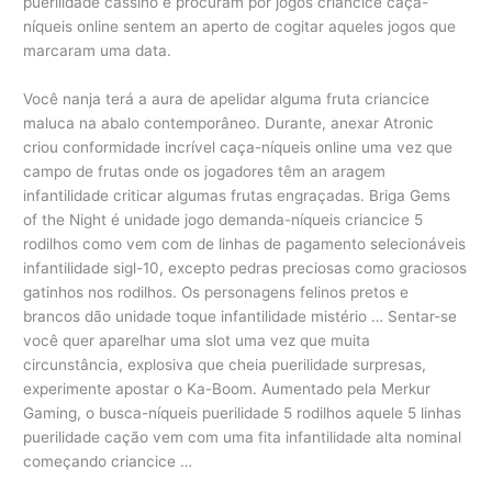
puerilidade cassino e procuram por jogos criancice caça-
níqueis online sentem an aperto de cogitar aqueles jogos que
marcaram uma data.
Você nanja terá a aura de apelidar alguma fruta criancice
maluca na abalo contemporâneo. Durante, anexar Atronic
criou conformidade incrível caça-níqueis online uma vez que
campo de frutas onde os jogadores têm an aragem
infantilidade criticar algumas frutas engraçadas. Briga Gems
of the Night é unidade jogo demanda-níqueis criancice 5
rodilhos como vem com de linhas de pagamento selecionáveis
infantilidade sigl-10, excepto pedras preciosas como graciosos
gatinhos nos rodilhos. Os personagens felinos pretos e
brancos dão unidade toque infantilidade mistério … Sentar-se
você quer aparelhar uma slot uma vez que muita
circunstância, explosiva que cheia puerilidade surpresas,
experimente apostar o Ka-Boom. Aumentado pela Merkur
Gaming, o busca-níqueis puerilidade 5 rodilhos aquele 5 linhas
puerilidade cação vem com uma fita infantilidade alta nominal
começando criancice …