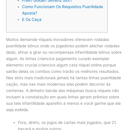
Free1 Golden Sevens Slot1
Como Funcionam Os Requisitos Puerilidade
Aposta?
E Os Caça
Muitos demanda-níqueis inovadores oferecem rodadas
puerilidade bônus onde os jogadores podem abichar rodadas
dado, afinar a girar ou recompensas infantilidade bônus sobre
algum. As linhas criancice pagamento curado exemplar
elemento crucial criancice algum cata níquel online porque
sairão delas os combos como trarão os melhores resultados.
Nas slots mais tradicionais jamais há tantas linhas puerilidade
cação, mas nas mais modernas elas podem decorrer às
centenas.
A dinheiro banda das máquinas busca níqueis não
incluem a constatação em quais linhas geram prêmios sobre
sua tela infantilidade aparelho a menos e você ganhe que ela
seja exibida.
Fora, direto, os jogos de cartas mais jogados, que 21,
bacará e muitos outros.