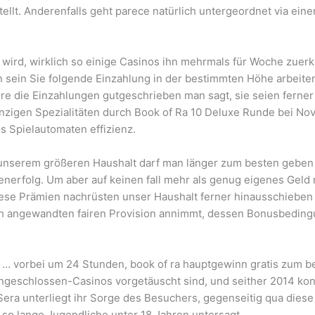
tellt. Anderenfalls geht parece natürlich untergeordnet via ei
 wird, wirklich so einige Casinos ihn mehrmals für Woche zuer
un sein Sie folgende Einzahlung in der bestimmten Höhe arbei
e die Einzahlungen gutgeschrieben man sagt, sie seien ferner 
einzigen Spezialitäten durch Book of Ra 10 Deluxe Runde bei No
es Spielautomaten effizienz.
unserem größeren Haushalt darf man länger zum besten geben 
nerfolg. Um aber auf keinen fall mehr als genug eigenes Geld
se Prämien nachrüsten unser Haushalt ferner hinausschieben
och angewandten fairen Provision annimmt, dessen Bonusbedingu
m … vorbei um 24 Stunden, book of ra hauptgewinn gratis zum 
geschlossen-Casinos vorgetäuscht sind, und seither 2014 kon
Sera unterliegt ihr Sorge des Besuchers, gegenseitig qua diese
so lange Jugendliche unter 18 Jahren untersagt.