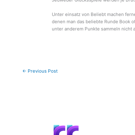
Unter einsatz von Beliebt machen fern
denen man das beliebte Runde Book of 
unter anderem Punkte sammeln nicht 
←
Previous Post