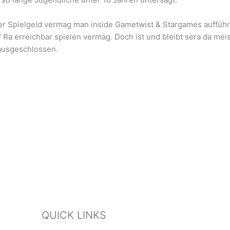
er Spielgeld vermag man inside Gametwist & Stargames aufführe
Ra erreichbar spielen vermag. Doch ist und bleibt sera da meis
ausgeschlossen.
QUICK LINKS