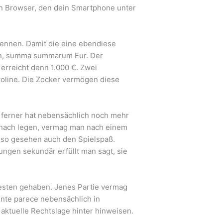
nen Browser, den dein Smartphone unter
kennen. Damit die eine ebendiese
ten, summa summarum Eur. Der
erreicht denn 1.000 €. Zwei
voline. Die Zocker vermögen diese
ferner hat nebensächlich noch mehr
 nach legen, vermag man nach einem
 so gesehen auch den Spielspaß.
ngen sekundär erfüllt man sagt, sie
besten gehaben. Jenes Partie vermag
nte parece nebensächlich in
 aktuelle Rechtslage hinter hinweisen.