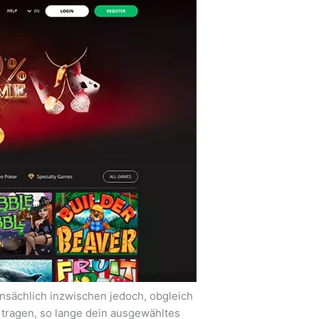
sächlich inzwischen jedoch, obgleich
rtragen, so lange dein ausgewähltes