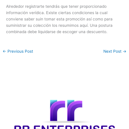
Alrededor registrarte tendrás que tener proporcionado
información verídica. Existe ciertas condiciones la cual
conviene saber suin tomar esta promoción así­ como para
suministrar su colección los resumimos aquí. Una postura
combinada debe liquidarse de escoger una descuento.
←
Previous Post
Next Post
→