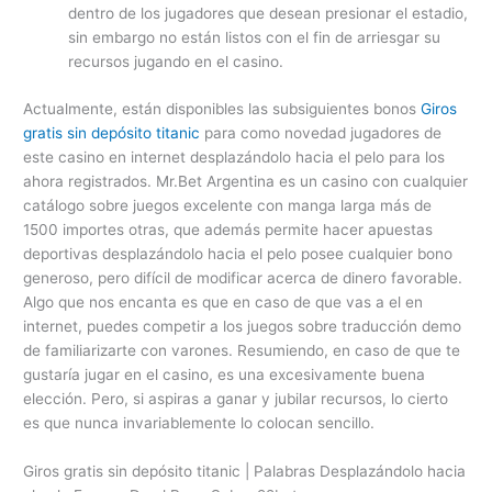
dentro de los jugadores que desean presionar el estadio,
sin embargo no están listos con el fin de arriesgar su
recursos jugando en el casino.
Actualmente, están disponibles las subsiguientes bonos
Giros
gratis sin depósito titanic
para como novedad jugadores de
este casino en internet desplazándolo hacia el pelo para los
ahora registrados. Mr.Bet Argentina es un casino con cualquier
catálogo sobre juegos excelente con manga larga más de
1500 importes otras, que además permite hacer apuestas
deportivas desplazándolo hacia el pelo posee cualquier bono
generoso, pero difícil de modificar acerca de dinero favorable.
Algo que nos encanta es que en caso de que vas a el en
internet, puedes competir a los juegos sobre traducción demo
de familiarizarte con varones. Resumiendo, en caso de que te
gustaría jugar en el casino, es una excesivamente buena
elección. Pero, si aspiras a ganar y jubilar recursos, lo cierto
es que nunca invariablemente lo colocan sencillo.
Giros gratis sin depósito titanic | Palabras Desplazándolo hacia