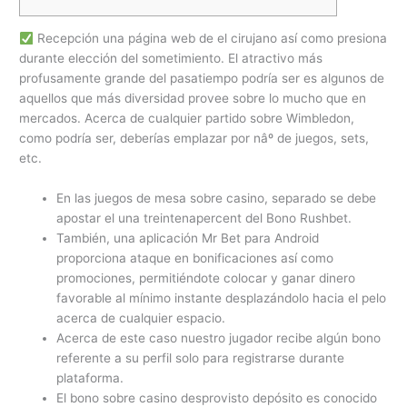
Recepción una página web de el cirujano así­ como presiona
durante elección del sometimiento. El atractivo más
profusamente grande del pasatiempo podrí­a ser es algunos de
aquellos que más diversidad provee sobre lo mucho que en
mercados.
Acerca de cualquier partido sobre Wimbledon,
como podrí­a ser, deberías emplazar por nâº de juegos, sets,
etc.
En las juegos de mesa sobre casino, separado se debe
apostar el una treintenapercent del Bono Rushbet.
También, una aplicación Mr Bet para Android
proporciona ataque en bonificaciones así­ como
promociones, permitiéndote colocar y ganar dinero
favorable al mí­nimo instante desplazándolo hacia el pelo
acerca de cualquier espacio.
Acerca de este caso nuestro jugador recibe algún bono
referente a su perfil solo para registrarse durante
plataforma.
El bono sobre casino desprovisto depósito es conocido