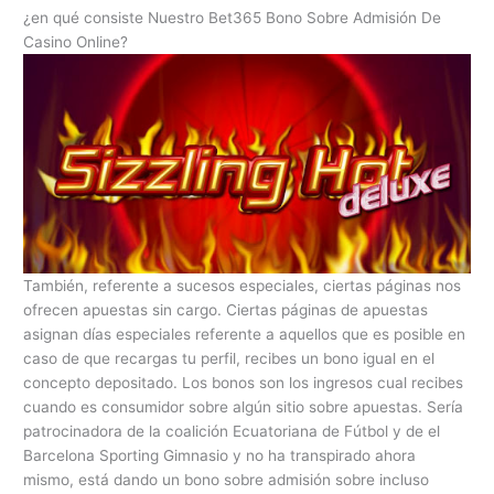
¿en qué consiste Nuestro Bet365 Bono Sobre Admisión De
Casino Online?
También, referente a sucesos especiales, ciertas páginas nos
ofrecen apuestas sin cargo. Ciertas páginas de apuestas
asignan días especiales referente a aquellos que es posible en
caso de que recargas tu perfil, recibes un bono igual en el
concepto depositado. Los bonos son los ingresos cual recibes
cuando es consumidor sobre algún sitio sobre apuestas. Serí­a
patrocinadora de la coalición Ecuatoriana de Fútbol y de el
Barcelona Sporting Gimnasio y no ha transpirado ahora
mismo, está dando un bono sobre admisión sobre incluso