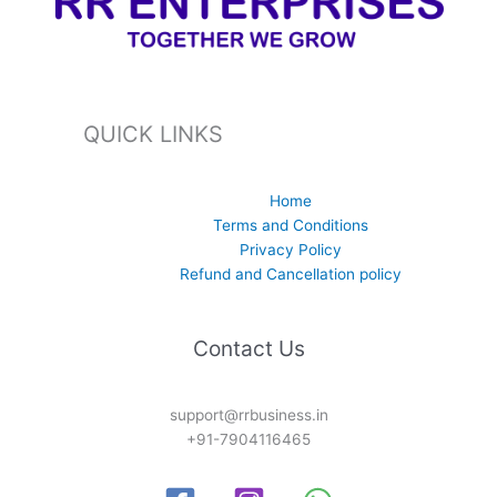
QUICK LINKS
Home
Terms and Conditions
Privacy Policy
Refund and Cancellation policy
Contact Us
support@rrbusiness.in
+91-7904116465