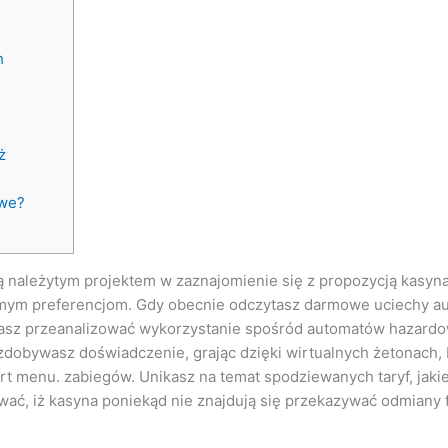
h
ż
iwe?
 należytym projektem w zaznajomienie się z propozycją kasyna
mym preferencjom. Gdy obecnie odczytasz darmowe uciechy au
asz przeanalizować wykorzystanie spośród automatów hazardow
dobywasz doświadczenie, grając dzięki wirtualnych żetonach, 
rt menu. zabiegów. Unikasz na temat spodziewanych taryf, jaki
wać, iż kasyna poniekąd nie znajdują się przekazywać odmiany