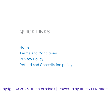
QUICK LINKS
Home
Terms and Conditions
Privacy Policy
Refund and Cancellation policy
opyright © 2026 RR Enterprises | Powered by RR ENTERPRIS