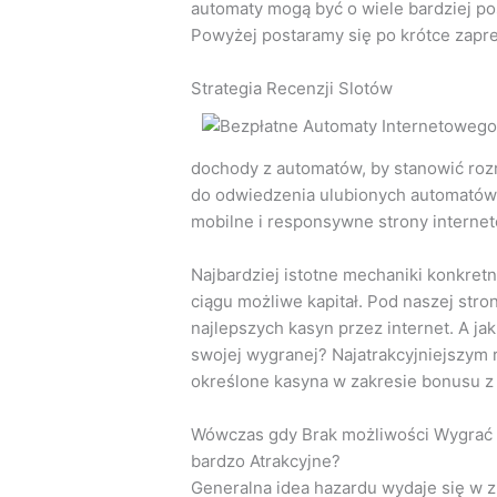
automaty mogą być o wiele bardziej p
Powyżej postaramy się po krótce zapr
Strategia Recenzji Slotów
dochody z automatów, by stanowić roz
do odwiedzenia ulubionych automatów 
mobilne i responsywne strony interne
Najbardziej istotne mechaniki konkretn
ciągu możliwe kapitał. Pod naszej stro
najlepszych kasyn przez internet. A j
swojej wygranej? Najatrakcyjniejszym
określone kasyna w zakresie bonusu z b
Wówczas gdy Brak możliwości Wygrać Pr
bardzo Atrakcyjne?
Generalna idea hazardu wydaje się w 