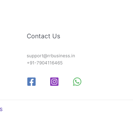
Contact Us
support@rrbusiness.in
+91-7904116465
ES