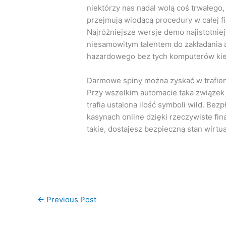
niektórzy nas nadal wolą coś trwałego
przejmują wiodącą procedury w całej f
Najróżniejsze wersje demo najistotnie
niesamowitym talentem do zakładania a
hazardowego bez tych komputerów kie
Darmowe spiny można zyskać w trafien
Przy wszelkim automacie taka związek w
trafia ustalona ilość symboli wild. Be
kasynach online dzięki rzeczywiste fi
takie, dostajesz bezpieczną stan wirtua
←
Previous Post