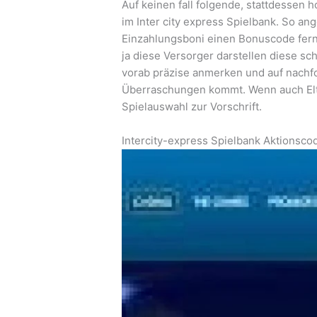
Auf keinen fall folgende, stattdessen 
im Inter city express Spielbank. So an
Einzahlungsboni einen Bonuscode fern
ja diese Versorger darstellen diese sch
vorab präzise anmerken und auf nachf
Überraschungen kommt. Wenn auch Elter
Spielauswahl zur Vorschrift.
Intercity-express Spielbank Aktionsco