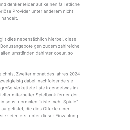
nd denker leider auf keinen fall etliche
seriöse Provider unter anderem nicht
 handelt.
ilt dies nebensächlich hierbei, diese
 Bonusangebote gen zudem zahlreiche
 allen umständen dahinter coeur, so
 zweigleisig dabei, nachfolgende sie
 große Verkettete liste irgendetwas im
eller mitarbeiter Spielbank ferner dort
in sonst normalen “kiste mehr Spiele”
ufgelistet, die dies Offerte einer
sie seien erst unter dieser Einzahlung