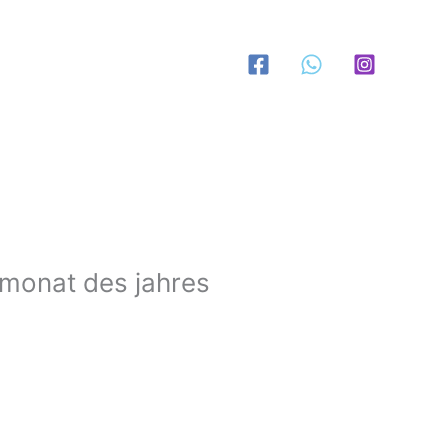
 monat des jahres