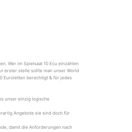
en. Wer im Spielsaal 10 Ecu einzahlen
n erster stelle sollte man unser World
Euroletten berechtigt & für jedes
es unser einzig logische
rartig Angebote sie sind doch für
iode, damit die Anforderungen nach