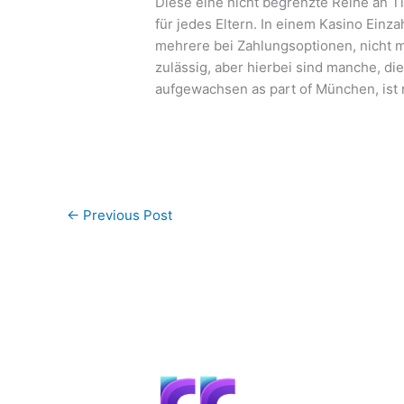
Diese eine nicht begrenzte Reihe an Ti
für jedes Eltern. In einem Kasino Einz
mehrere bei Zahlungsoptionen, nicht 
zulässig, aber hierbei sind manche, d
aufgewachsen as part of München, ist 
←
Previous Post