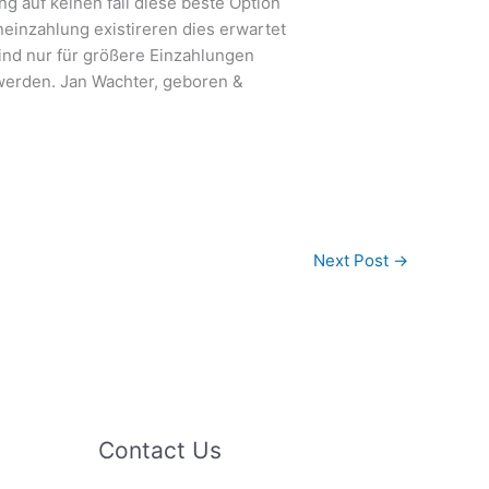
g auf keinen fall diese beste Option
neinzahlung existireren dies erwartet
ind nur für größere Einzahlungen
 werden. Jan Wachter, geboren &
Next Post
→
Contact Us