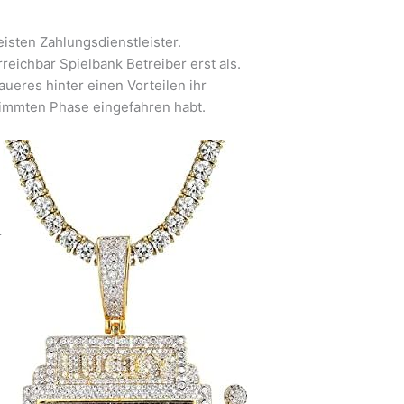
isten Zahlungsdienstleister.
eichbar Spielbank Betreiber erst als.
ueres hinter einen Vorteilen ihr
timmten Phase eingefahren habt.
r