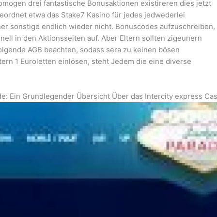
homogen drei fantastische Bonusaktionen existireren dies jetzt
geordnet etwa das Stake7 Kasino für jedes jedwederlei
er sonstige endlich wieder nicht. Bonuscodes aufzuschreiben,
nell in den Aktionsseiten auf. Aber Eltern sollten zigeunern
olgende AGB beachten, sodass sera zu keinen bösen
n 1 Euroletten einlösen, steht Jedem die eine diverse
de: Ein Grundlegender Übersicht Über das Intercity express Ca