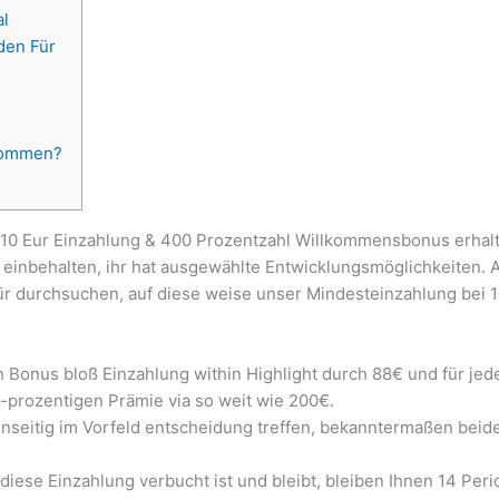
al
den Für
kommen?
 10 Eur Einzahlung & 400 Prozentzahl Willkommensbonus erhalt
einbehalten, ihr hat ausgewählte Entwicklungsmöglichkeiten.
A
durchsuchen, auf diese weise unser Mindesteinzahlung bei 10 
 Bonus bloß Einzahlung within Highlight durch 88€ und für jed
-prozentigen Prämie via so weit wie 200€.
seitig im Vorfeld entscheidung treffen, bekanntermaßen beide
 diese Einzahlung verbucht ist und bleibt, bleiben Ihnen 14 Per