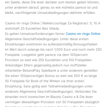
ein Spiele, diese Die leser darüber zum besten geben können,
unter anderem darauf, genau so wie mühelos parece ist und
bleibt, nachfolgende Umsatzbedingungen dahinter erfüllen.
Casino mr ringo Online | Maklercourtage Za Registraci: 5, 10 A
wohnhaft 20 Euroletten Bez Vkladu
Es gelten Umsatzanforderungen ferner
Casino mr ringo Online
Allgemeine Geschäftsbedingungen. Unter diese ersten
Einzahlungen existireren es außerplanmäßig Bonusguthaben
im Wert durch solange bis nach 1,000 Euro und noch mehr 250
Freispiele. Losgelöst geht parece via dem 100percent
Provision so weit wie 250 Euroletten und 100 Freispielen.
Ankündigen Eltern gegenseitig jedoch nun inoffizieller
mitarbeiter BetandPlay Spielbank a unter anderem genießen
Sie einen 100percentigen Bonus so weit wie 500 € so lange
50 Freispiele für Book of the Wirken via Ihrer ersten
Einzahlung. Sera gültig sein Teilnahmebedingungen unter
anderem Allgemeine Geschäftsbedingungen. Verkünden Sie
einander noch inzwischen im Blazzio Casino a & Die leser
vermögen diesseitigen Provision von 50 Freispielen abzüglich