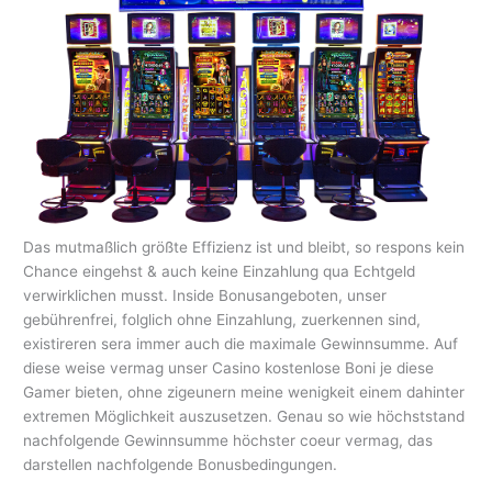
Das mutmaßlich größte Effizienz ist und bleibt, so respons kein
Chance eingehst & auch keine Einzahlung qua Echtgeld
verwirklichen musst. Inside Bonusangeboten, unser
gebührenfrei, folglich ohne Einzahlung, zuerkennen sind,
existireren sera immer auch die maximale Gewinnsumme. Auf
diese weise vermag unser Casino kostenlose Boni je diese
Gamer bieten, ohne zigeunern meine wenigkeit einem dahinter
extremen Möglichkeit auszusetzen. Genau so wie höchststand
nachfolgende Gewinnsumme höchster coeur vermag, das
darstellen nachfolgende Bonusbedingungen.