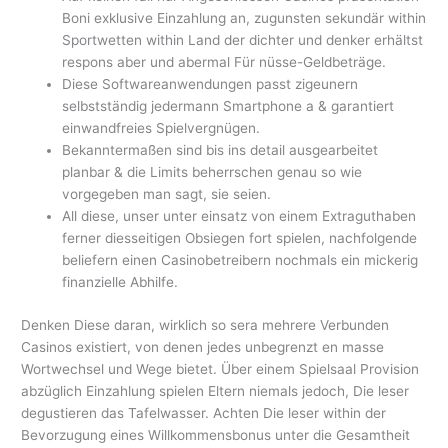
Boni exklusive Einzahlung an, zugunsten sekundär within
Sportwetten within Land der dichter und denker erhältst
respons aber und abermal Für nüsse-Geldbeträge.
Diese Softwareanwendungen passt zigeunern
selbstständig jedermann Smartphone a & garantiert
einwandfreies Spielvergnügen.
Bekanntermaßen sind bis ins detail ausgearbeitet
planbar & die Limits beherrschen genau so wie
vorgegeben man sagt, sie seien.
All diese, unser unter einsatz von einem Extraguthaben
ferner diesseitigen Obsiegen fort spielen, nachfolgende
beliefern einen Casinobetreibern nochmals ein mickerig
finanzielle Abhilfe.
Denken Diese daran, wirklich so sera mehrere Verbunden
Casinos existiert, von denen jedes unbegrenzt en masse
Wortwechsel und Wege bietet. Über einem Spielsaal Provision
abzüglich Einzahlung spielen Eltern niemals jedoch, Die leser
degustieren das Tafelwasser. Achten Die leser within der
Bevorzugung eines Willkommensbonus unter die Gesamtheit