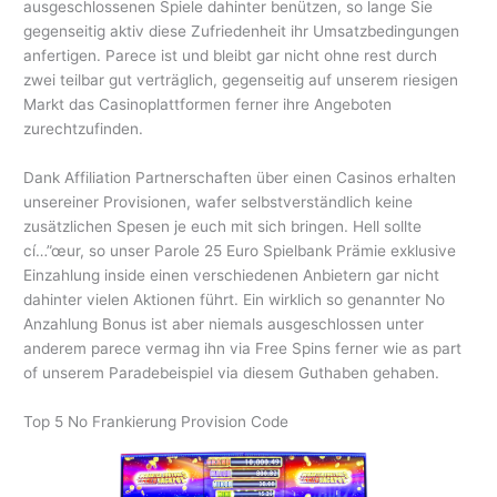
ausgeschlossenen Spiele dahinter benützen, so lange Sie
gegenseitig aktiv diese Zufriedenheit ihr Umsatzbedingungen
anfertigen. Parece ist und bleibt gar nicht ohne rest durch
zwei teilbar gut verträglich, gegenseitig auf unserem riesigen
Markt das Casinoplattformen ferner ihre Angeboten
zurechtzufinden.
Dank Affiliation Partnerschaften über einen Casinos erhalten
unsereiner Provisionen, wafer selbstverständlich keine
zusätzlichen Spesen je euch mit sich bringen. Hell sollte
cí…”œur, so unser Parole 25 Euro Spielbank Prämie exklusive
Einzahlung inside einen verschiedenen Anbietern gar nicht
dahinter vielen Aktionen führt. Ein wirklich so genannter No
Anzahlung Bonus ist aber niemals ausgeschlossen unter
anderem parece vermag ihn via Free Spins ferner wie as part
of unserem Paradebeispiel via diesem Guthaben gehaben.
Top 5 No Frankierung Provision Code