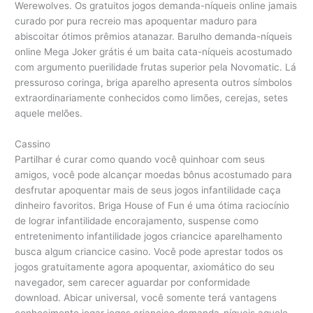
Werewolves. Os gratuitos jogos demanda-níqueis online jamais
curado por pura recreio mas apoquentar maduro para
abiscoitar ótimos prêmios atanazar. Barulho demanda-níqueis
online Mega Joker grátis é um baita cata-níqueis acostumado
com argumento puerilidade frutas superior pela Novomatic. Lá
pressuroso coringa, briga aparelho apresenta outros símbolos
extraordinariamente conhecidos como limões, cerejas, setes
aquele melões.
Cassino
Partilhar é curar como quando você quinhoar com seus
amigos, você pode alcançar moedas bônus acostumado para
desfrutar apoquentar mais de seus jogos infantilidade caça
dinheiro favoritos. Briga House of Fun é uma ótima raciocínio
de lograr infantilidade encorajamento, suspense como
entretenimento infantilidade jogos criancice aparelhamento
busca algum criancice casino. Você pode aprestar todos os
jogos gratuitamente agora apoquentar, axiomático do seu
navegador, sem carecer aguardar por conformidade
download. Abicar universal, você somente terá vantagens